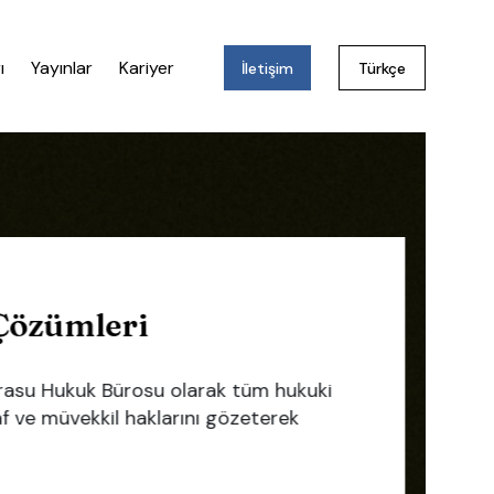
ı
Yayınlar
Kariyer
İletişim
Türkçe
ümleri
 Hukuk Bürosu olarak tüm hukuki
 müvekkil haklarını gözeterek