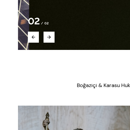
2
/
2
Boğaziçi & Karasu Huk