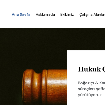
Ana Sayfa
Hakkımızda
Ekibimiz
Çalışma Alanlar
Hukuk Çöz
Boğaziçi & Karasu
süreçleri şeffaf ve
yürütüyoruz.