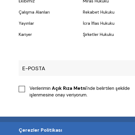
Ekibimiz
Miras Hukuku
Çalışma Alanları
Rekabet Hukuku
Yayınlar
İcra İflas Hukuku
Kariyer
Şirketler Hukuku
Verilerimin
Açık Rıza Metni
'nde belirtilen şekilde
işlenmesine onay veriyorum.
Çerezler Politikası
Yasal Uyarı
Çerez Politikası