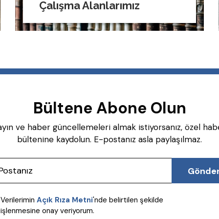
Çalışma Alanlarımız
İdare Hukuku
Sözleşmeler Hukuku
Miras Hukuku
Devamını Oku
Rekabet Hukuku
Bültene Abone Olun
İcra İflas Hukuku
ayın ve haber güncellemeleri almak istiyorsanız, özel hab
bültenine kaydolun. E-postanız asla paylaşılmaz.
Gönde
Verilerimin
Açık Rıza Metni
'nde belirtilen şekilde
işlenmesine onay veriyorum.